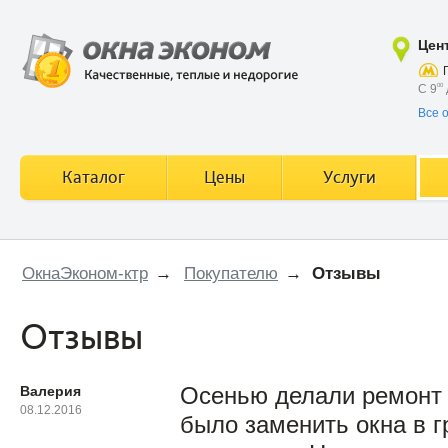
Цен
С 9
00
Все 
Каталог
Цены
Услуги
ОкнаЭконом-ктр
→
Покупателю
→
Отзывы
Отзывы
Валерия
Осенью делали ремонт 
08.12.2016
было заменить окна в г