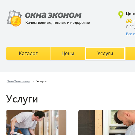
Цен
С 9
00
Все 
Каталог
Цены
Услуги
ОкнаЭконом-ктр
→
Услуги
Услуги