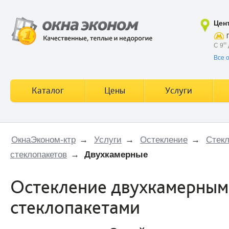
Цен
С 9
00
Все 
Каталог
Цены
Услуги
ОкнаЭконом-ктр
→
Услуги
→
Остекление
→
Стекл
стеклопакетов
→
Двухкамерные
Остекление двухкамерны
стеклопакетами