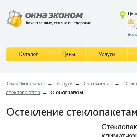
Цен
С 9
00
Все 
Каталог
Цены
Услуги
ОкнаЭконом-ктр
→
Услуги
→
Остекление
→
Стекл
стеклопакетов
→
С обогревом
Остекление стеклопакетам
Стеклопак
климат-ко