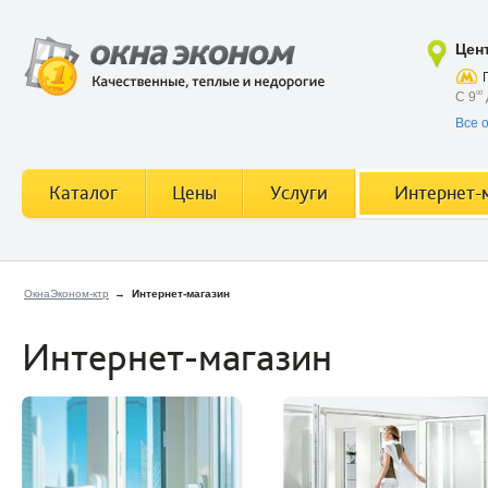
Цен
С 9
00
Все 
Каталог
Цены
Услуги
Интернет-
ОкнаЭконом-ктр
→
Интернет-магазин
Интернет-магазин