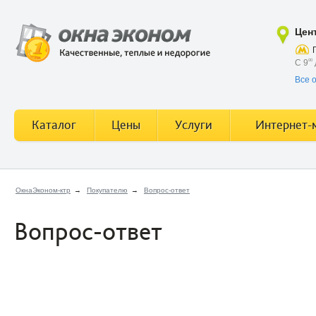
Цен
С 9
00
Все 
Каталог
Цены
Услуги
Интернет-
ОкнаЭконом-ктр
→
Покупателю
→
Вопрос-ответ
Вопрос-ответ