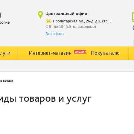
Центральный офис
Пролетарская, ул., 26-д, д.3, стр. 3
С 9
00
до 18
00
(сб–вс выходные)
Все офисы
акция
луги
Интернет-магазин
Покупателю
в кредит
иды товаров и услуг