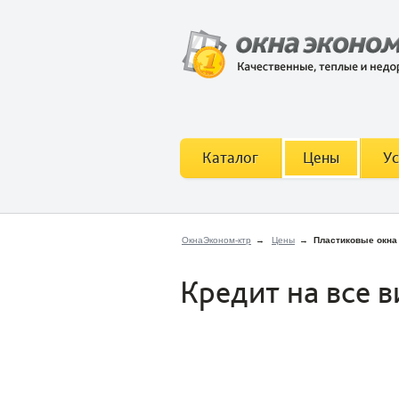
Каталог
Цены
Ус
ОкнаЭконом-ктр
→
Цены
→
Пластиковые окна 
Кредит на все в