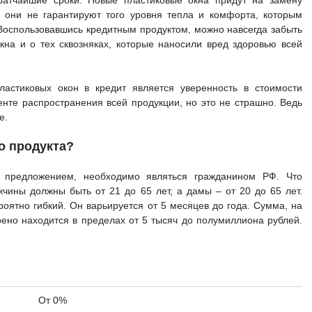
ратчайшие сроки. Новые пластиковые окна придут на замену
 они не гарантируют того уровня тепла и комфорта, которым
Воспользовавшись кредитным продуктом, можно навсегда забыть
кна и о тех сквозняках, которые наносили вред здоровью всей
астиковых окон в кредит является уверенность в стоимости
енте распространения всей продукции, но это не страшно. Ведь
е.
о продукта?
м предложением, необходимо являться гражданином РФ. Что
жчины должны быть от 21 до 65 лет, а дамы – от 20 до 65 лет.
оятно гибкий. Он варьируется от 5 месяцев до года. Сумма, на
рено находится в пределах от 5 тысяч до полумиллиона рублей.
От 0%