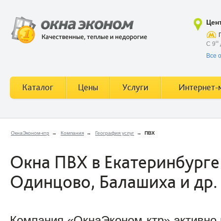
Цен
С 9
00
Все 
Каталог
Цены
Услуги
Интернет-
ОкнаЭконом-ктр
→
Компания
→
География услуг
→
ПВХ
Окна ПВХ в Екатеринбурге 
Одинцово, Балашиха и др.
Компания «ОкнаЭконом-ктр» активно р